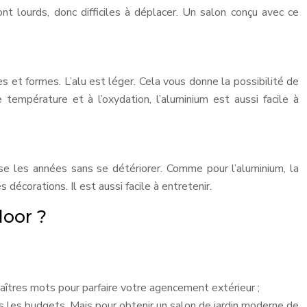
nt lourds, donc difficiles à déplacer. Un salon conçu avec ce
les et formes. L’alu est léger. Cela vous donne la possibilité de
empérature et à l’oxydation, l’aluminium est aussi facile à
rse les années sans se détériorer. Comme pour l’aluminium, la
décorations. Il est aussi facile à entretenir.
door ?
maîtres mots pour parfaire votre agencement extérieur ;
s les budgets. Mais pour obtenir un salon de jardin moderne de