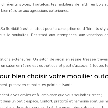
ifférents styles. Toutefois, les mobiliers de jardin en bois so
ien résister aux agressions extérieures.
. Sa flexibilité est un atout pour la conception de différents sty
 le souhaitez. Résistant aux intempéries, aux variations de t
tions extérieures. Un salon de jardin en résine tressée trave
 un salon en résine est esthétique et peut s’associer à toutes les 
our bien choisir votre mobilier out
ement, prenez en compte les points suivants :
ondent à vos envies et à l’ambiance que vous souhaitez créer ;
t dans un petit espace. Confort, praticité et harmonie sont les 
 mobiliers de jardin proposent généralement des salons pour tou